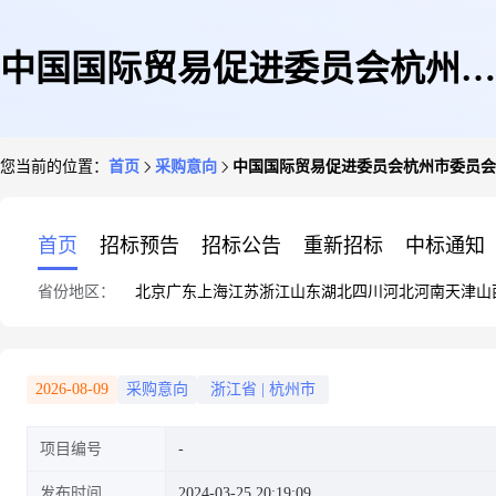
中国国际贸易促进委员会杭州市
您当前的位置：
首页
采购意向
中国国际贸易促进委员会杭州市委员会2
委员会2024年3月至12月政府采
首页
招标预告
招标公告
重新招标
中标通知
省份地区：
北京
广东
上海
江苏
浙江
山东
湖北
四川
河北
河南
天津
山
购意向
2026-08-09
采购意向
浙江省
|
杭州市
项目编号
发布时间
2024-03-25 20:19:09