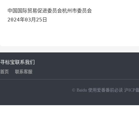
中国国际贸易促进委员会杭州市委员会
2024年03月25日
寻标宝
联系我们
首页
联系客服
© Baidu
使用爱番番前必读
沪ICP备
NEW
HOT