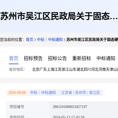
苏州市吴江区民政局关于固态硬
您当前的位置：
首页
中标｜中标通知
苏州市吴江区民政局关于固态硬
盘的网上商城采购项目成交公告
首页
招标预告
招标公告
重新招标
中标通知
省份地区：
北京
广东
上海
江苏
浙江
山东
湖北
四川
河北
河南
天津
山
2026-08-08
中标｜中标通知
江苏省
|
苏州市
|
吴江区
项目编号
2861101000011827197
发布时间
2024-05-13 17:43:18