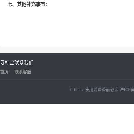
七、其他补充事宜:
寻标宝
联系我们
首页
联系客服
© Baidu
使用爱番番前必读
沪ICP备
NEW
HOT