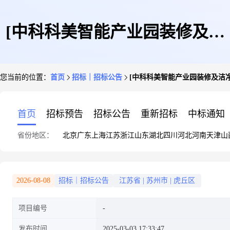
[中科科美智能产业园装修及洁
您当前的位置：
首页
招标｜招标公告
[中科科美智能产业园装修及洁净
净间建设项目工程总承包(二
首页
招标预告
招标公告
重新招标
中标通知
省份地区：
北京
广东
上海
江苏
浙江
山东
湖北
四川
河北
河南
天津
山
次)]招标公告
2026-08-08
招标｜招标公告
江苏省
|
苏州市
|
虎丘区
项目编号
发布时间
2025-03-03 17:33:47