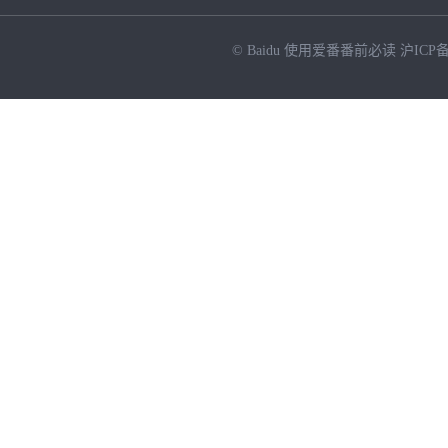
© Baidu
使用爱番番前必读
沪ICP备
NEW
HOT
暂时没有搜索结果…