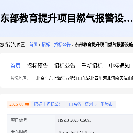
东部教育提升项目燃气报警设施
您当前的位置：
首页
招标｜招标公告
东部教育提升项目燃气报警设施
采购竞争性磋商公告
首页
招标预告
招标公告
重新招标
中标通知
省份地区：
北京
广东
上海
江苏
浙江
山东
湖北
四川
河北
河南
天津
山
2026-08-08
招标｜招标公告
山东省
|
德州市
|
乐陵市
项目编号
HSZB-2023-CS093
发布时间
2023-12-29 22:20:25