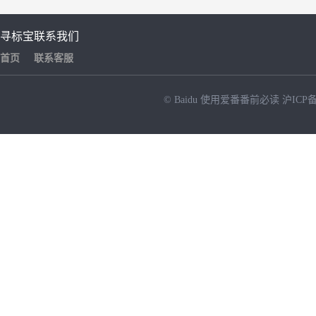
寻标宝
联系我们
首页
联系客服
© Baidu
使用爱番番前必读
沪ICP备
NEW
HOT
暂时没有搜索结果…