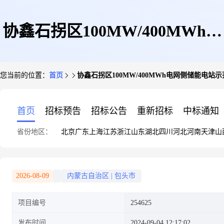
协鑫石拐区100MW/400MWh电
您当前的位置：
首页
协鑫石拐区100MW/400MWh电网侧储能电站
网侧储能电站示范项目
首页
招标预告
招标公告
重新招标
中标通知
省份地区：
北京
广东
上海
江苏
浙江
山东
湖北
四川
河北
河南
天津
山
2026-08-09
内蒙古自治区
|
包头市
项目编号
254625
发布时间
2024-09-04 12:17:02