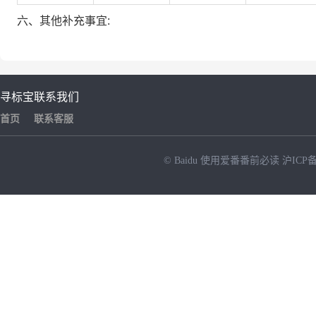
六、其他补充事宜:
寻标宝
联系我们
首页
联系客服
© Baidu
使用爱番番前必读
沪ICP备
NEW
HOT