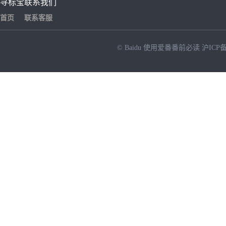
寻标宝
联系我们
首页
联系客服
© Baidu
使用爱番番前必读
沪ICP备
NEW
HOT
暂时没有搜索结果…