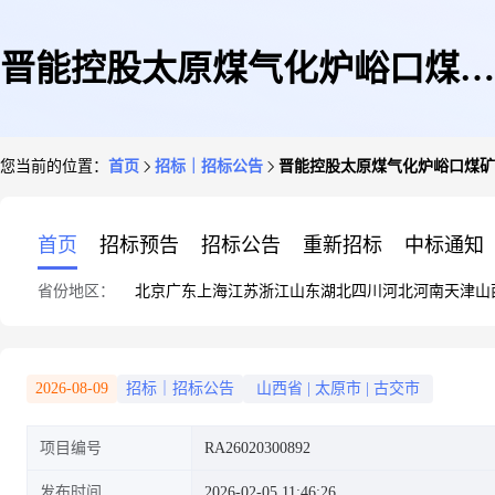
晋能控股太原煤气化炉峪口煤矿
您当前的位置：
首页
招标｜招标公告
晋能控股太原煤气化炉峪口煤矿2
2026年1-2月钻头钻杆等(二次)
首页
招标预告
招标公告
重新招标
中标通知
省份地区：
北京
广东
上海
江苏
浙江
山东
湖北
四川
河北
河南
天津
山
采购项目采购公告(太原煤炭气
2026-08-09
招标｜招标公告
山西省
|
太原市
|
古交市
项目编号
RA26020300892
化(集团)有限责任公司炉峪口煤
发布时间
2026-02-05 11:46:26