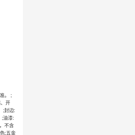
。 ;
起、开
;封边:
;油漆:
胶，不含
棕色;五金