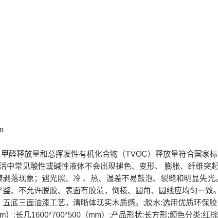
m
，甲醛释放量和总挥发性有机化合物（TVOC）释放量符合国家标准
遇生活中常见酸性或碱性液体不会出现褪色、变形、 膨胀、纤维突
剥落现象；遇光照、冷 、热、温差不易鼓泡、裂缝和明显失光。
平整、不允许脱胶、表面有胶渍，倒棱、圆角、圆线应均匀一致。
，五底三面油漆工艺，清晰体现实木质感。;胶水:选用优质环保
:长几1600*700*500（mm）;产品形状:长方形;颜色分类:红