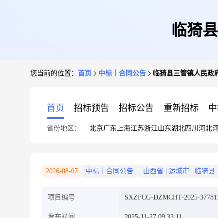
临猗县
您当前的位置：
首页
中标｜合同公告
临猗县三管镇人民政
首页
招标预告
招标公告
重新招标
中
省份地区：
北京
广东
上海
江苏
浙江
山东
湖北
四川
河北
2026-08-07
中标｜合同公告
山西省
|
运城市
|
临猗县
项目编号
SXZFCG-DZMCHT-2025-37781
发布时间
2025-11-27 09:33:11