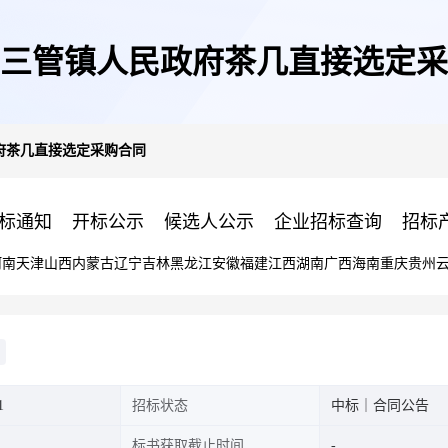
三管镇人民政府茶几直接选定采
府茶几直接选定采购合同
标通知
开标公示
候选人公示
企业招标查询
招标
河南
天津
山西
内蒙古
辽宁
吉林
黑龙江
安徽
福建
江西
湖南
广西
海南
重庆
贵州
1
招标状态
中标｜合同公告
标书获取截止时间