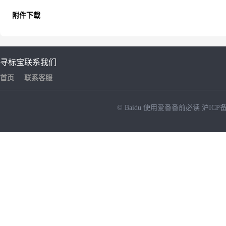
附件下载
寻标宝
联系我们
首页
联系客服
© Baidu
使用爱番番前必读
沪ICP备
NEW
HOT