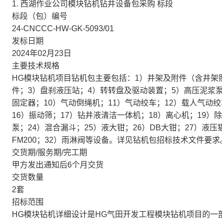
1. 西湖作业公司模块钻机钻井设备包采购 标段
标段（包）编号
24-CNCCC-HW-GK-5093/01
发标日期
2024年02月23日
主要技术规格
HG模块钻机项目钻机包主要包括：1）井架及附件（含井架
件；3）盘刹液压站；4）转转盘及驱动装置；5）高压泥浆泵
固定器；10）气动倒绳机；11）气动绞车；12）载人气动绞
16）振动筛；17）钻井液清洁一体机；18）离心机；19）除
泵；24）混合漏斗；25）液大钳；26）DB大钳；27）液压
FM200；32）雨淋阀等设备。详见钻机包招标技术文件要求
交货期/服务期/完工期
甲方发出通知后6个月交货
交货数量
2套
招标范围
HG模块钻机详细设计是HG气田开发工程模块钻机项目的一部分