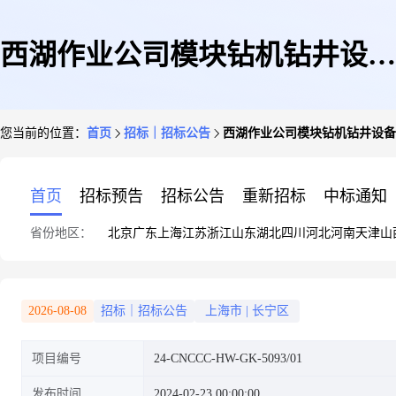
西湖作业公司模块钻机钻井设备
您当前的位置：
首页
招标｜招标公告
西湖作业公司模块钻机钻井设备
包采购
首页
招标预告
招标公告
重新招标
中标通知
省份地区：
北京
广东
上海
江苏
浙江
山东
湖北
四川
河北
河南
天津
山
2026-08-08
招标｜招标公告
上海市
|
长宁区
项目编号
24-CNCCC-HW-GK-5093/01
发布时间
2024-02-23 00:00:00