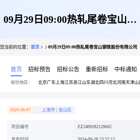
09月29日09:00热轧尾卷宝山钢
您当前的位置：
首页
09月29日09:00热轧尾卷宝山钢铁股份有限公司
铁股份有限公司
首页
招标预告
招标公告
重新招标
中标通知
省份地区：
北京
广东
上海
江苏
浙江
山东
湖北
四川
河北
河南
天津
山
2026-08-07
上海市
|
宝山区
项目编号
ZZ2409282120602
发布时间
2024-09-28 23:57:12