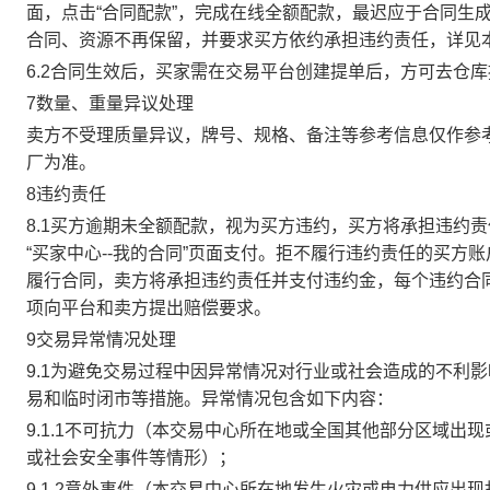
面，点击“合同配款”，完成在线全额配款，最迟应于合同生成当
合同、资源不再保留，并要求买方依约承担违约责任，详见
6.2合同生效后，买家需在交易平台创建提单后，方可去仓
7数量、重量异议处理
卖方不受理质量异议，牌号、规格、备注等参考信息仅作参
厂为准。
8违约责任
8.1买方逾期未全额配款，视为买方违约，买方将承担违约
“买家中心--我的合同”页面支付。拒不履行违约责任的买
履行合同，卖方将承担违约责任并支付违约金，每个违约合同
项向平台和卖方提出赔偿要求。
9交易异常情况处理
9.1为避免交易过程中因异常情况对行业或社会造成的不利
易和临时闭市等措施。异常情况包含如下内容：
9.1.1不可抗力（本交易中心所在地或全国其他部分区域
或社会安全事件等情形）；
9.1.2意外事件（本交易中心所在地发生火灾或电力供应出