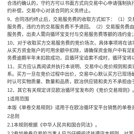
合违约确认的，守约方可以书面方式向交易中心申请强制执
约补偿，交易中心对该合同的义务终止。
9、合同违约终止后，交易服务费的收取方式如下：（1）
服务费，违约方的交易服务费不予退回。（2）交易服务费
服务费，出卖人需向循环宝支付与交易服务费等额的违约金
10、对于收取买方交易服务费的竞价场次，具体事项将在
从买方资金账户的可用余额中扣除，请确保资金账户中有足
务费逾期半年未扣款成功，且循环宝追索不成时，循环宝将
11、买方应认真阅读并执行本说明、交易中心竞价规则和
系。买方一旦在竞价过程中出价，交易中心默认买方已现场
时认可实物质量、数量和品质，欧冶供应链和卖方不承担由
12、其它有关规定详见欧冶循环宝发布的《竞价交易规则》
1适用范围
本版《单卷交易规则》适用于在欧冶循环宝平台销售的单卷
2总则
2.1本规则根据《中华人民共和国合同法》。
2.2参加单卷交易的当事人应当仔细阅读并遵守本规则，对