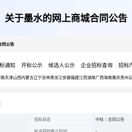
关于墨水的网上商城合同公告
合同公告
标通知
开标公示
候选人公示
企业招标查询
招标
河南
天津
山西
内蒙古
辽宁
吉林
黑龙江
安徽
福建
江西
湖南
广西
海南
重庆
贵州
招标状态
中标｜合同公告
标书获取截止时间