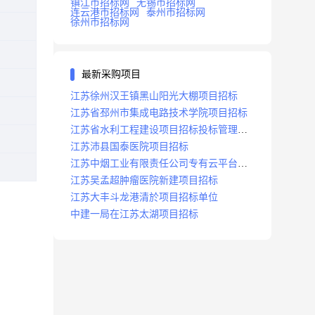
镇江市招标网
无锡市招标网
连云港市招标网
泰州市招标网
徐州市招标网
最新采购项目
江苏徐州汉王镇黑山阳光大棚项目招标
江苏省邳州市集成电路技术学院项目招标
江苏省水利工程建设项目招标投标管理办
法
江苏沛县国泰医院项目招标
江苏中烟工业有限责任公司专有云平台扩
容项目招标
江苏吴孟超肿瘤医院新建项目招标
江苏大丰斗龙港清於项目招标单位
中建一局在江苏太湖项目招标