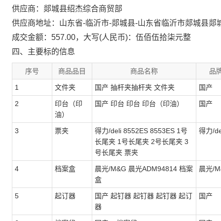
供应商：郯城县绍杰综合商贸部
供应商地址：山东省-临沂市-郯城县-山东省临沂市郯城县郯
成交金额：557.00，大写(人民币)：伍佰伍拾柒元整
四、主要标的信息
序号
商品品目
商品名称
品
1
文件夹
国产 抽杆夹抽杆夹 文件夹
国产
2
印台（印
国产 印台 印台 印台（印油）
国产
油）
3
票夹
得力/deli 8552ES 8553ES 1号
得力/de
长尾夹 1号长尾夹 2号长尾夹 3
号长尾夹 票夹
4
档案盒
晨光/M&G 晨光ADM94814 档案
晨光/M
盒
5
起订器
国产 起钉器 起钉器 起钉器 起订
国产
器