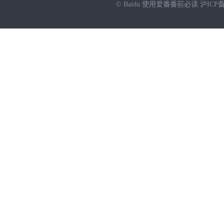
© Baidu
使用爱番番前必读
沪ICP备
NEW
HOT
暂时没有搜索结果…