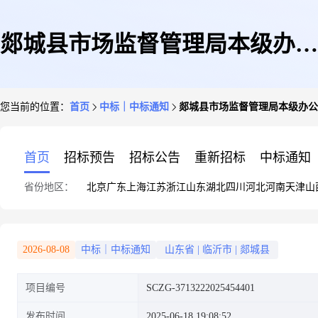
郯城县市场监督管理局本级办公
您当前的位置：
首页
中标｜中标通知
郯城县市场监督管理局本级办公
用品网上商城超市直购成交结果
首页
招标预告
招标公告
重新招标
中标通知
省份地区：
北京
广东
上海
江苏
浙江
山东
湖北
四川
河北
河南
天津
山
公告
2026-08-08
中标｜中标通知
山东省
|
临沂市
|
郯城县
项目编号
SCZG-3713222025454401
发布时间
2025-06-18 19:08:52