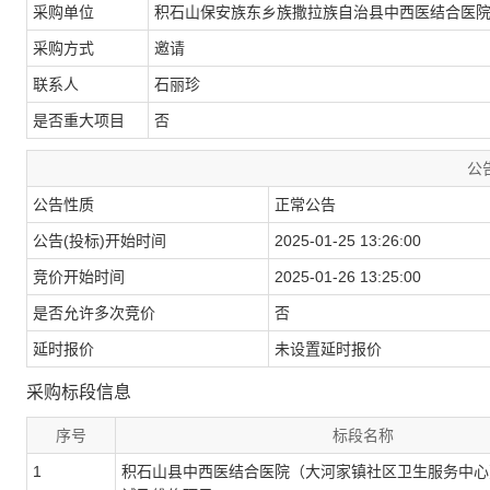
采购单位
积石山保安族东乡族撒拉族自治县中西医结合医
采购方式
邀请
联系人
石丽珍
是否重大项目
否
公
公告性质
正常公告
公告(投标)开始时间
2025-01-25 13:26:00
竞价开始时间
2025-01-26 13:25:00
是否允许多次竞价
否
延时报价
未设置延时报价
采购标段信息
序号
标段名称
1
积石山县中西医结合医院（大河家镇社区卫生服务中心