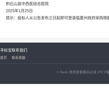
积石山县中西医结合医院
2025年1月25日
提示：
投标人从公告发布之日起即可登录临夏州政府采购限
寻标宝
联系我们
首页
联系客服
© Baidu
使用爱番番前必读
沪ICP备
NEW
HOT