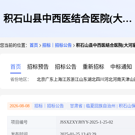
积石山县中西医结合医院(大河
您当前的位置：
首页
招标｜招标公告
积石山县中西医结合医院(大河
家镇社区卫生服务中心)各科室
首页
招标预告
招标公告
重新招标
中标通知
省份地区：
北京
广东
上海
江苏
浙江
山东
湖北
四川
河北
河南
天津
山
网络调试及维修项目招标公告
2026-08-08
招标｜招标公告
甘肃省
|
临夏回族自治州
|
积石山
项目编号
JSSXZXYJHYY-2025-1-25-02
发布时间
2025-01-25 13:43:29