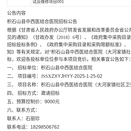
试及维修项目001
公告内容
积石山县中西医结合医院招
标公告
根据《甘肃省人民政府办公厅转发省发展和改革委员会省公
见的通知》（甘政办发〔
2018〕6号）、《政府集中采购
招标投标条例》、《政府集中采购目录和采购限额标准》、
知》等有关规定，对“
积石山县中西医结合医院（大河家镇社
标，欢迎各投标单位位参与本项目竞价。相关事宜公告如下
一、
招标单位：
积石山县中西医结合医院
二、
项
目编号：
JSSX
ZXYJHYY-2025-1-25-02
三、
项目名称：
积石山县中西医结合医院（大河家镇社区卫
四、
招标方式：
邀请招标
五
、预算控制价：
9000
元
六
、联系方式：
联
系
人
：
石丽珍
联系电话：
18298506762