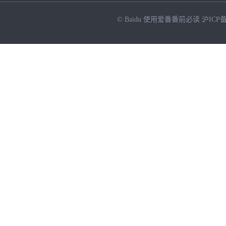
© Baidu
使用爱番番前必读
沪ICP备
NEW
HOT
暂时没有搜索结果…