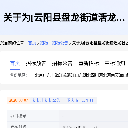
关于为[云阳县盘龙街道活龙社
您当前的位置：
首页
招标｜招标公告
关于为[云阳县盘龙街道活龙社
区乡村生态振兴试点项目地形图
首页
招标预告
招标公告
重新招标
中标通知
省份地区：
北京
广东
上海
江苏
浙江
山东
湖北
四川
河北
河南
天津
山
测量]公开选取[测绘]机构的公
2026-08-07
招标｜招标公告
重庆市
|
云阳县
项目编号
告
发布时间
2023-12-18 10:33:50