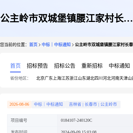
公主岭市双城堡镇腰江家村长春
您当前的位置：
首页
中标｜中标通知
公主岭市双城堡镇腰江家村长春
市公主岭市双城堡镇腰姜家村1
首页
招标预告
招标公告
重新招标
中标通知
省份地区：
北京
广东
上海
江苏
浙江
山东
湖北
四川
河北
河南
天津
山
至七组栽花种草及后期维护
2026-08-06
中标｜中标通知
吉林省
|
长春市
|
公主岭市
项目编号
0184107-240120C
发布时间
2024-09-09 15:03:08