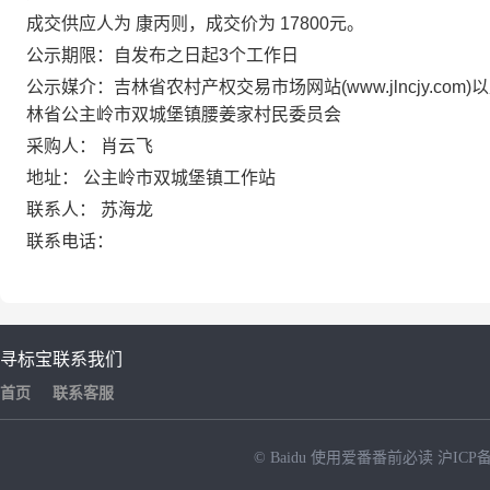
成交供应人为
康丙则
，成交价为
17800
元。
公示期限：自发布之日起3个工作日
公示媒介：吉林省农村产权交易市场网站(www.jlncjy.com)
林省公主岭市双城堡镇腰姜家村民委员会
采购人：
肖云飞
地址：
公主岭市双城堡镇工作站
联系人：
苏海龙
联系电话：
寻标宝
联系我们
首页
联系客服
© Baidu
使用爱番番前必读
沪ICP备