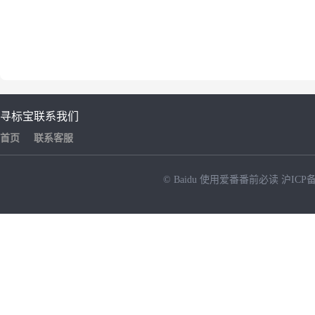
寻标宝
联系我们
首页
联系客服
© Baidu
使用爱番番前必读
沪ICP备
NEW
HOT