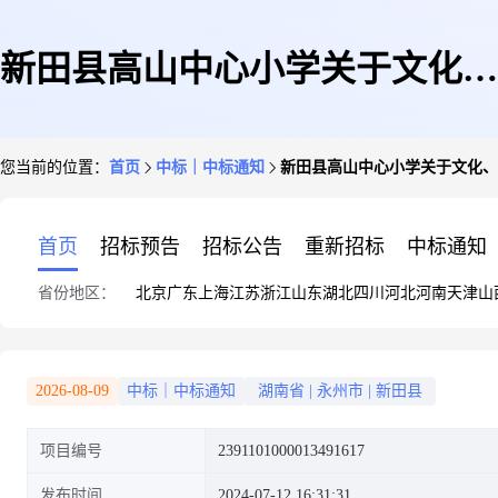
新田县高山中心小学关于文化、
您当前的位置：
首页
中标｜中标通知
新田县高山中心小学关于文化、
体育用品和器材批发服务的网上
首页
招标预告
招标公告
重新招标
中标通知
省份地区：
北京
广东
上海
江苏
浙江
山东
湖北
四川
河北
河南
天津
山
超市采购项目成交公告
2026-08-09
中标｜中标通知
湖南省
|
永州市
|
新田县
项目编号
2391101000013491617
发布时间
2024-07-12 16:31:31