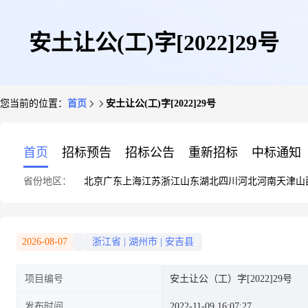
安土让公(工)字[2022]29号
您当前的位置：
首页
安土让公(工)字[2022]29号
首页
招标预告
招标公告
重新招标
中标通知
省份地区：
北京
广东
上海
江苏
浙江
山东
湖北
四川
河北
河南
天津
山
2026-08-07
浙江省
|
湖州市
|
安吉县
项目编号
安土让公（工）字[2022]29号
发布时间
2022-11-09 16:07:27