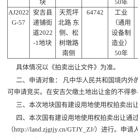
块
50年
AJ2022
安吉县
天荒坪
64742
工业
G-57
递铺街
北路 东
（通用
道2022
侧、松
设备制
-1地块
树墩路
造业）
南侧
50年
具体情况以《拍卖出让文件》为准。
二、申请对象： 凡中华人民共和国境内外
可申请竞买。在安吉欠缴土地出让金的不得参
三、本次地块国有建设用地使用权拍卖出
四、本次国有建设用地使用权拍卖出让通
（http://land.zjgtjy.cn/GTJY_