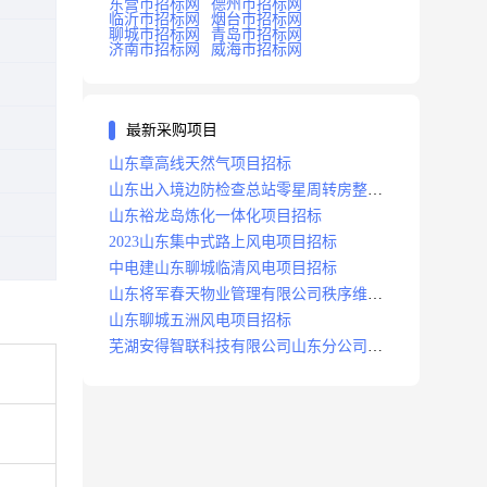
东营市招标网
德州市招标网
临沂市招标网
烟台市招标网
聊城市招标网
青岛市招标网
济南市招标网
威海市招标网
最新采购项目
山东章高线天然气项目招标
山东出入境边防检查总站零星周转房整修
项目招标中标
山东裕龙岛炼化一体化项目招标
2023山东集中式路上风电项目招标
中电建山东聊城临清风电项目招标
山东将军春天物业管理有限公司秩序维护
服务项目招标公告
山东聊城五洲风电项目招标
芜湖安得智联科技有限公司山东分公司济
南地区快递项目招标公告