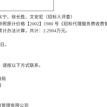
东宁、徐长胜、文安宏（招标人评委）
参照原计价格【
2002】1980 号《招标代理服务费收费
累计办法计算
，共
计：
2.2904万元。
作日。
，请按以下方式联系。
游局
号
目管理有限公司