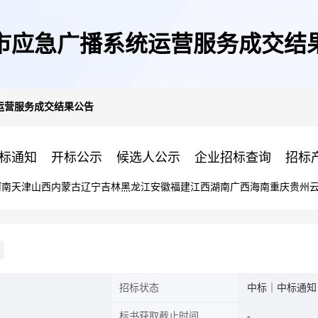
市应急广播系统运营服务成交结
运营服务成交结果公告
标通知
开标公示
候选人公示
企业招标查询
招标
河南
天津
山西
内蒙古
辽宁
吉林
黑龙江
安徽
福建
江西
湖南
广西
海南
重庆
贵州
招标状态
中标｜中标通知
标书获取截止时间