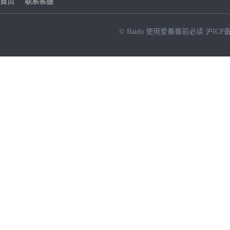
首页
联系客服
© Baidu
使用爱番番前必读
沪ICP备
NEW
HOT
暂时没有搜索结果…