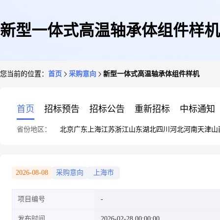
新型一体式高温轴承体组件样机
您当前的位置：
首页
采购意向
新型一体式高温轴承体组件样机
首页
招标预告
招标公告
重新招标
中标通知
省份地区：
北京
广东
上海
江苏
浙江
山东
湖北
四川
河北
河南
天津
山
2026-08-08
采购意向
上海市
项目编号
发布时间
2026-02-28 00:00:00