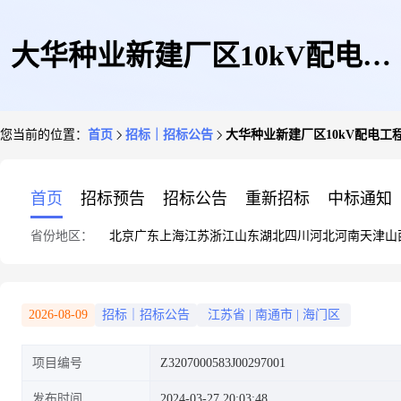
大华种业新建厂区10kV配电工
您当前的位置：
首页
招标｜招标公告
大华种业新建厂区10kV配电工程
程(二次招标)
首页
招标预告
招标公告
重新招标
中标通知
省份地区：
北京
广东
上海
江苏
浙江
山东
湖北
四川
河北
河南
天津
山
2026-08-09
招标｜招标公告
江苏省
|
南通市
|
海门区
项目编号
Z3207000583J00297001
发布时间
2024-03-27 20:03:48