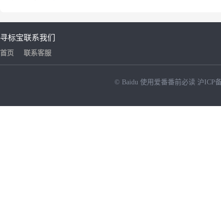
寻标宝
联系我们
首页
联系客服
© Baidu
使用爱番番前必读
沪ICP备
NEW
HOT
暂时没有搜索结果…