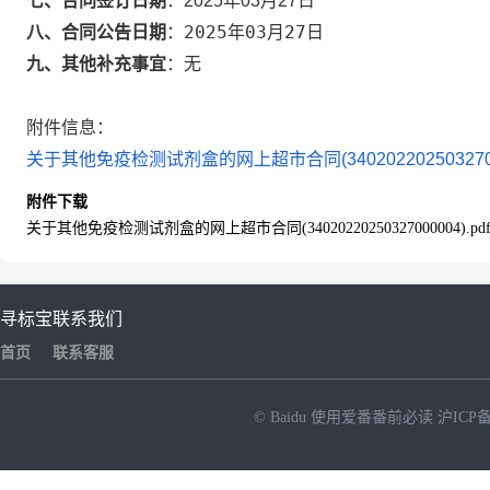
七、合同签订日期
：
2025年03月27日
2025年03月27日
八、合同公告日期
：
九、其他补充事宜
：
无
附件信息：
关于其他免疫检测试剂盒的网上超市合同(340202202503270000
附件下载
关于其他免疫检测试剂盒的网上超市合同(34020220250327000004).pd
寻标宝
联系我们
首页
联系客服
© Baidu
使用爱番番前必读
沪ICP备
NEW
HOT