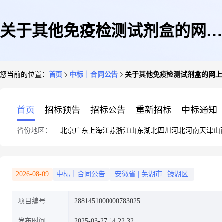
关于其他免疫检测试剂盒的网上
您当前的位置：
首页
中标｜合同公告
关于其他免疫检测试剂盒的网上
超市合同公告
首页
招标预告
招标公告
重新招标
中标通知
省份地区：
北京
广东
上海
江苏
浙江
山东
湖北
四川
河北
河南
天津
山
2026-08-09
中标｜合同公告
安徽省
|
芜湖市
|
镜湖区
项目编号
2881451000000783025
发布时间
2025-03-27 14:22:32