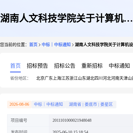
湖南人文科技学院关于计算机设
您当前的位置：
首页
中标｜中标通知
湖南人文科技学院关于计算机设
备维修和保养服务的网上超市采
首页
招标预告
招标公告
重新招标
中标通知
省份地区：
北京
广东
上海
江苏
浙江
山东
湖北
四川
河北
河南
天津
山
购项目成交公告
2026-08-06
中标｜中标通知
湖南省
|
娄底市
|
娄星区
项目编号
2011101000021948048
发布时间
2025-06-10 15:18:54