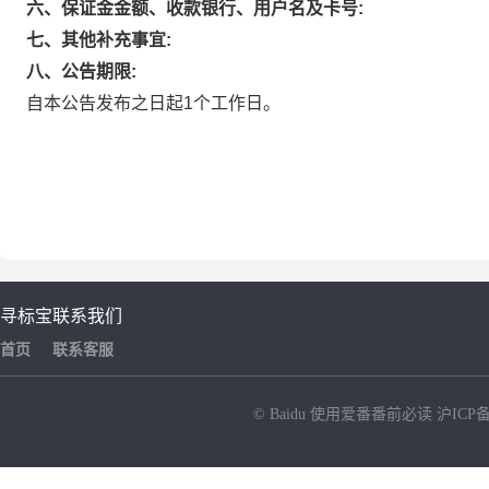
六、保证金金额、收款银行、用户名及卡号:
七、其他补充事宜:
八、公告期限:
自本公告发布之日起1个工作日。
寻标宝
联系我们
首页
联系客服
© Baidu
使用爱番番前必读
沪ICP备
NEW
HOT