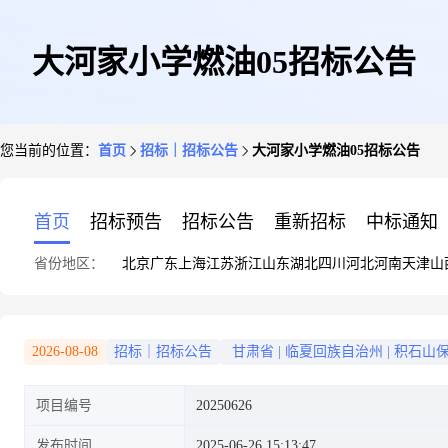
大河家小学燃油05招标公告
您当前的位置：
首页
招标｜招标公告
大河家小学燃油05招标公告
首页
招标预告
招标公告
重新招标
中标通知
省份地区：
北京
广东
上海
江苏
浙江
山东
湖北
四川
河北
河南
天津
山
2026-08-08
招标｜招标公告
甘肃省
|
临夏回族自治州
|
积石山
项目编号
20250626
发布时间
2025-06-26 15:13:47