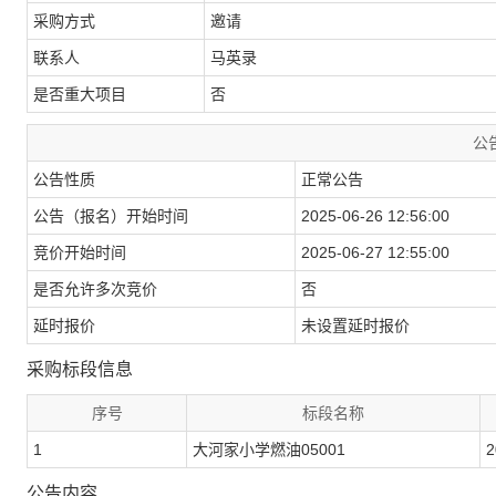
采购方式
邀请
联系人
马英录
是否重大项目
否
公
公告性质
正常公告
公告（报名）开始时间
2025-06-26 12:56:00
竞价开始时间
2025-06-27 12:55:00
是否允许多次竞价
否
延时报价
未设置延时报价
采购标段信息
序号
标段名称
1
大河家小学燃油05001
2
公告内容