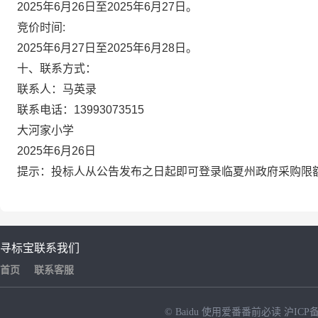
2025
年
6
月26
日至
2025
年
6
月27
日。
竞价时间
:
2025
年
6
月27日
至
2025
年
6
月28
日。
十、联系方式：
联
系
人：
马英录
联系电话：
13993073515
大河家小学
2025
年
6
月26
日
提示：
投标人从公告发布之日起即可登录临夏州政府采购限
寻标宝
联系我们
首页
联系客服
© Baidu
使用爱番番前必读
沪ICP备