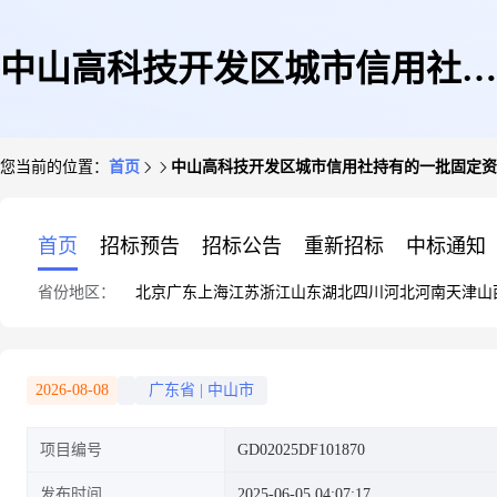
中山高科技开发区城市信用社持
您当前的位置：
首页
中山高科技开发区城市信用社持有的一批固定资产:GD020
有的一批固定资
首页
招标预告
招标公告
重新招标
中标通知
省份地区：
北京
广东
上海
江苏
浙江
山东
湖北
四川
河北
河南
天津
山
产:GD02025DF1018702025-06-
2026-08-08
广东省
|
中山市
项目编号
GD02025DF101870
04
发布时间
2025-06-05 04:07:17