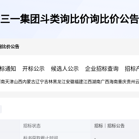
三一集团斗类询比价询比价公告
询比价公告
标通知
开标公示
候选人公示
企业招标查询
招标
河南
天津
山西
内蒙古
辽宁
吉林
黑龙江
安徽
福建
江西
湖南
广西
海南
重庆
贵州
招标状态
招标｜招标公告
标书获取截止时间