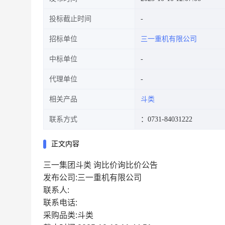
投标截止时间
招标单位
三一重机有限公司
中标单位
代理单位
相关产品
斗类
联系方式
：0731-84031222
正文内容
三一集团斗类 询比价询比价公告
发布公司:三一重机有限公司
联系人:
联系电话:
采购品类:斗类