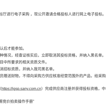
招标厅进行电子采购 ，现公开邀请合格投标人进行网上电子投标。
确认后才能参加。
此种情况，经查证核实后，立即取消其投标资格，并纳入黑名单。
项目中所要求的相关资质文件。
取消招标资质，并纳入我司黑名单。
人员赠送财物，不得向采购方供应核准经营范围外的产品，给采购
（
https://igsp.sany.com.cn
）完成供应商注册并获得投标资格，中
源竞价拍卖操作手册”