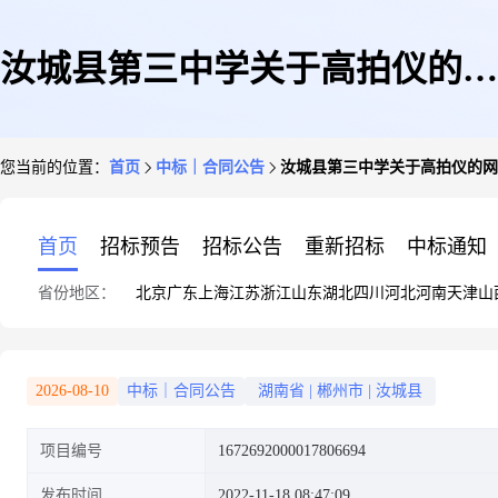
汝城县第三中学关于高拍仪的网
您当前的位置：
首页
中标｜合同公告
汝城县第三中学关于高拍仪的网
上超市采购项目合同履约验收公
首页
招标预告
招标公告
重新招标
中标通知
省份地区：
北京
广东
上海
江苏
浙江
山东
湖北
四川
河北
河南
天津
山
告
2026-08-10
中标｜合同公告
湖南省
|
郴州市
|
汝城县
项目编号
1672692000017806694
发布时间
2022-11-18 08:47:09