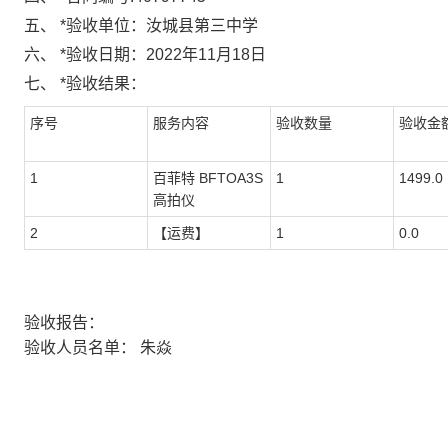
五、
*
验收单位：
汝城县第三中学
六、
*
验收日期：
2022年11月18日
七、
*
验收结果：
序号
服务内容
验收数量
验收金额
1
百菲特 BFTOA3S
1
1499.0
高拍仪
2
【运费】
1
0.0
验收报告：
验收人员名单：
朱焱