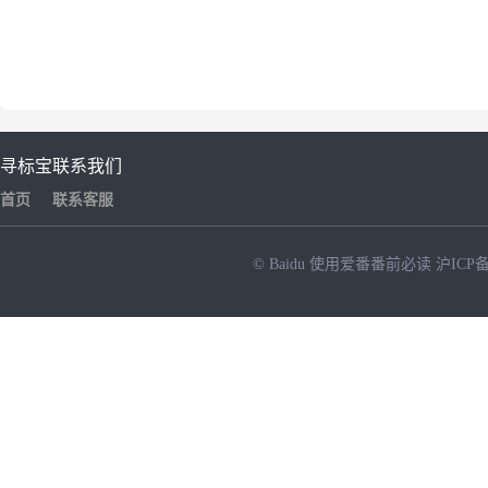
寻标宝
联系我们
首页
联系客服
© Baidu
使用爱番番前必读
沪ICP备
NEW
HOT