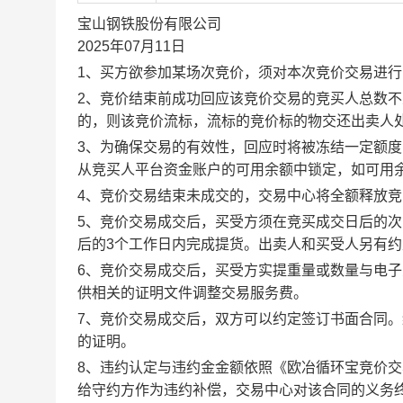
宝山钢铁股份有限公司
2025年07月11日
1、买方欲参加某场次竞价，须对本次竞价交易进
2、竞价结束前成功回应该竞价交易的竞买人总数不
的，则该竞价流标，流标的竞价标的物交还出卖人
3、为确保交易的有效性，回应时将被冻结一定额
从竞买人平台资金账户的可用余额中锁定，如可用
4、竞价交易结束未成交的，交易中心将全额释放
5、竞价交易成交后，买受方须在竞买成交日后的次
后的3个工作日内完成提货。出卖人和买受人另有
6、竞价交易成交后，买受方实提重量或数量与电
供相关的证明文件调整交易服务费。
7、竞价交易成交后，双方可以约定签订书面合同
的证明。
8、违约认定与违约金金额依照《欧冶循环宝竞价
给守约方作为违约补偿，交易中心对该合同的义务