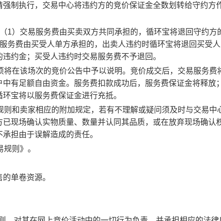
请强制执行，交易中心将违约方的竞价保证金全数划转给守约方
：（1）交易服务费由买卖双方共同承担的，循环宝将退回守约方
易服务费由买受人单方承担的，出卖人违约时循环宝将退回买受人
的违约金；买受人违约时交易服务费不予退回。
事项将在该场次的竞价公告中予以说明。竞价成交后，交易服务费
户中有足额自由资金。服务费扣款成功后，服务费保证金将释放
循环宝将以服务费保证金进行充抵。
规则和卖家相应的附加规定，若有不理解或疑问须及时与交易中
方已现场确认实物质量、数量并认同其品质，或在放弃现场确认
不承担由于误解造成的责任。
易规则》。
售的单卷资源。
规则，对其在网上竞价活动中的一切行为负责，并承担相应的法律