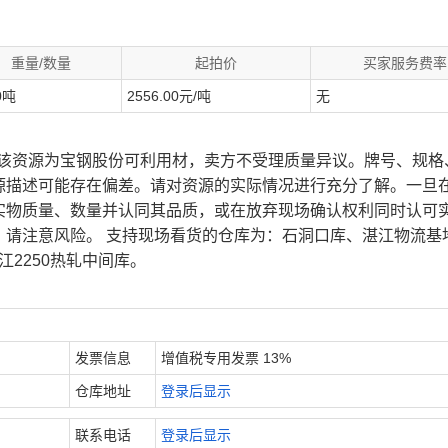
重量/数量
起拍价
买家服务费率
0吨
2556.00元/吨
无
、该资源为宝钢股份可利用材，卖方不受理质量异议。牌号、规格
源描述可能存在偏差。请对资源的实际情况进行充分了解。一旦
实物质量、数量并认同其品质，或在放弃现场确认权利同时认可
，请注意风险。 支持现场看货的仓库为：石洞口库、湛江物流基
江2250热轧中间库。
发票信息
增值税专用发票 13%
仓库地址
登录后显示
联系电话
登录后显示