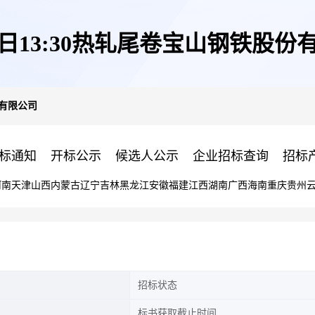
11日13:30热轧尾卷宝山钢铁股份
份有限公司
标通知
开标公示
候选人公示
企业招标查询
招标
河南
天津
山西
内蒙古
辽宁
吉林
黑龙江
安徽
福建
江西
湖南
广西
海南
重庆
贵州
招标状态
标书获取截止时间