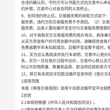
合违约确认的，守约方可以书面方式向交易中心申
约补偿，交易中心对该合同的义务终止。
9、合同违约终止后，交易服务费的收取方式如下
服务费，违约方的交易服务费不予退回。（2）交
服务费，出卖人需向循环宝支付与交易服务费等额
10、对于收取买方交易服务费的竞价场次，具体
从买方资金账户的可用余额中扣除，请确保资金账
务费逾期半年未扣款成功，且循环宝追索不成时，
11、买方应认真阅读并执行本说明、交易中心竞价
系。买方一旦在竞价过程中出价，交易中心默认买
时认可实物质量、数量和品质，欧冶供应链和卖方
12、其它有关规定详见欧冶循环宝发布的《竞价交
1适用范围
本版《单卷交易规则》适用于在欧冶循环宝平台销
2总则
2.1本规则根据《中华人民共和国合同法》。
2.2参加单卷交易的当事人应当仔细阅读并遵守本