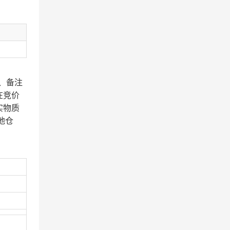
、备注
在竞价
实物质
地仓