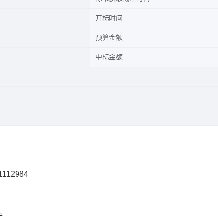
开标时间
司
预算金额
中标金额
112984
无