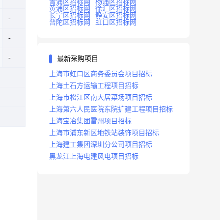
青浦区招标网
杨浦区招标网
黄浦区招标网
徐汇区招标网
长宁区招标网
静安区招标网
普陀区招标网
虹口区招标网
最新采购项目
上海市虹口区商务委员会项目招标
上海土石方运输工程项目招标
上海市松江区南大居菜场项目招标
上海第六人民医院东院扩建工程项目招标
上海宝冶集团雷州项目招标
上海市浦东新区地铁站装饰项目招标
上海建工集团深圳分公司项目招标
黑龙江上海电建风电项目招标