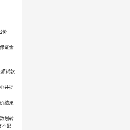
出价
保证金
全额货款
心并提
价结果
数划转
方不配