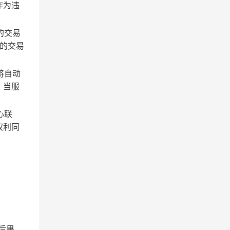
作为违
的交易
的交易
将自动
；当服
心联
权利同
后果。