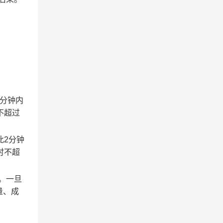
2分钟内
不超过
此2分钟
时不超
。一旦
量、成