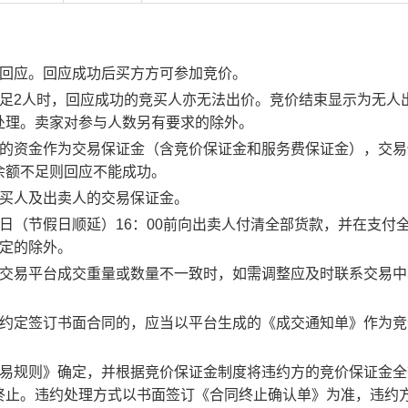
行回应。回应成功后买方方可参加竞价。
足2人时，回应成功的竞买人亦无法出价。竞价结束显示为无人
处理。卖家对参与人数另有要求的除外。
度的资金作为交易保证金（含竞价保证金和服务费保证金），交易
余额不足则回应不能成功。
竞买人及出卖人的交易保证金。
日（节假日顺延）16：00前向出卖人付清全部货款，并在支付
约定的除外。
子交易平台成交重量或数量不一致时，如需调整应及时联系交易中
。约定签订书面合同的，应当以平台生成的《成交通知单》作为竞
交易规则》确定，并根据竞价保证金制度将违约方的竞价保证金全
终止。违约处理方式以书面签订《合同终止确认单》为准，违约