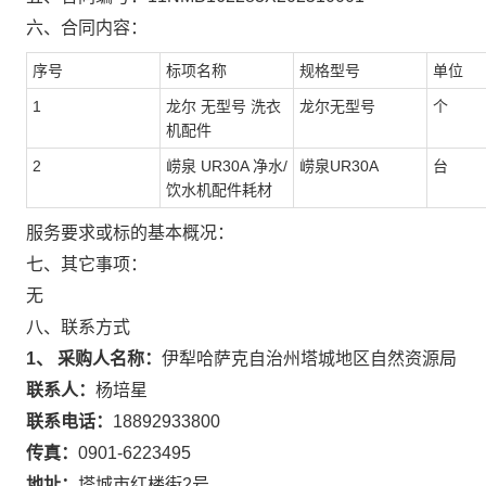
六、合同内容：
序号
标项名称
规格型号
单位
1
龙尔 无型号 洗衣
龙尔无型号
个
机配件
2
崂泉 UR30A 净水/
崂泉UR30A
台
饮水机配件耗材
服务要求或标的基本概况：
七、其它事项：
无
八、联系方式
1、 采购人名称：
伊犁哈萨克自治州塔城地区自然资源局
联系人：
杨培星
联系电话：
18892933800
传真：
0901-6223495
地址：
塔城市红楼街2号