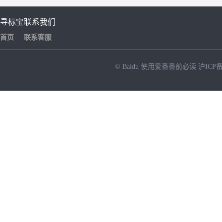
寻标宝
联系我们
首页
联系客服
© Baidu
使用爱番番前必读
沪ICP备
NEW
HOT
暂时没有搜索结果…