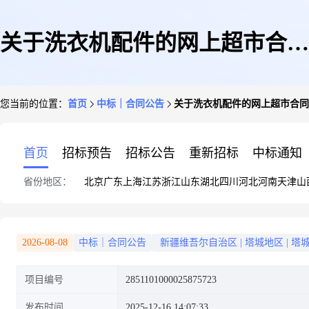
关于洗衣机配件的网上超市合同
您当前的位置：
首页
中标｜合同公告
关于洗衣机配件的网上超市合同
公告
首页
招标预告
招标公告
重新招标
中标通知
省份地区：
北京
广东
上海
江苏
浙江
山东
湖北
四川
河北
河南
天津
山
2026-08-08
中标｜合同公告
新疆维吾尔自治区
|
塔城地区
|
塔
项目编号
2851101000025875723
发布时间
2025-12-16 14:07:33