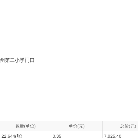
雷州第二小学门口
数量(单位)
单价(元)
总价(元)
22,644(张)
0.35
7,925.40