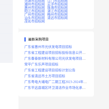
河源市招标网
江门市招标网
潮州市招标网
云浮市招标网
惠州市招标网
珠海市招标网
阳江市招标网
湛江市招标网
广州市招标网
梅州市招标网
汕头市招标网
清远市招标网
茂名市招标网
最新采购项目
广东省惠州市光伏发电项目招标
广东省工程建设项目招标投标信息公开目
录
广东春泰新材料有限公司光伏发电项目招
标
常平广东乐声项目招标
广东省工程建设项目招标计划公告
广东省清远市土方项目招标
广东粤电大埔电厂二期工程2023-2024年度
安保服务项目招标公告
广东平远县城区环卫清洁作业市场化承包
项目招标中标候选人公示