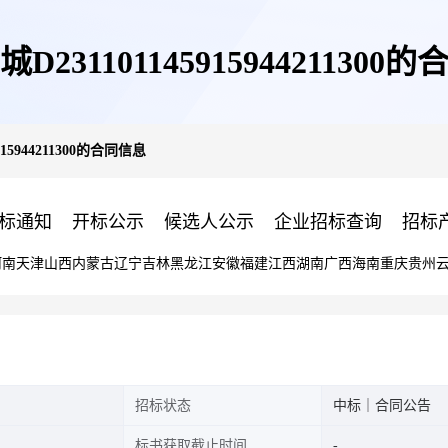
D231101145915944211300
915944211300的合同信息
标通知
开标公示
候选人公示
企业招标查询
招标
河南
天津
山西
内蒙古
辽宁
吉林
黑龙江
安徽
福建
江西
湖南
广西
海南
重庆
贵州
招标状态
中标｜合同公告
标书获取截止时间