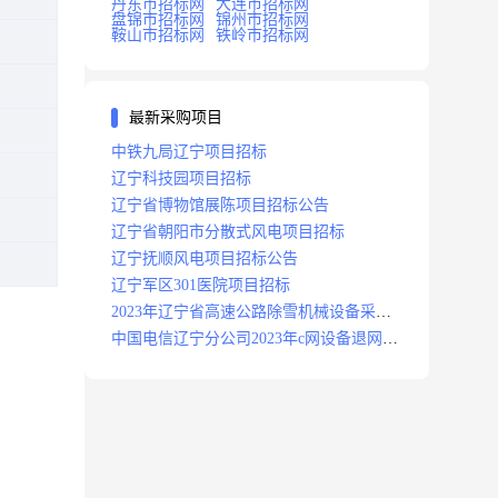
丹东市招标网
大连市招标网
盘锦市招标网
锦州市招标网
鞍山市招标网
铁岭市招标网
最新采购项目
中铁九局辽宁项目招标
辽宁科技园项目招标
辽宁省博物馆展陈项目招标公告
辽宁省朝阳市分散式风电项目招标
辽宁抚顺风电项目招标公告
辽宁军区301医院项目招标
2023年辽宁省高速公路除雪机械设备采购
项目招标招标公告
中国电信辽宁分公司2023年c网设备退网拆
除施工服务采购项目招标公告