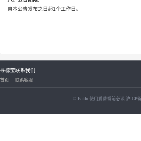
自本公告发布之日起1个工作日。
寻标宝
联系我们
首页
联系客服
© Baidu
使用爱番番前必读
沪ICP备
NEW
HOT