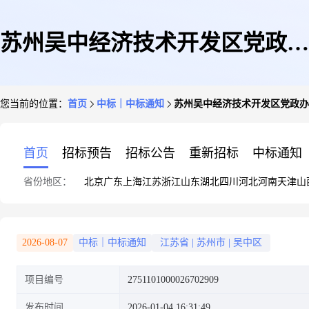
苏州吴中经济技术开发区党政办
您当前的位置：
首页
中标｜中标通知
苏州吴中经济技术开发区党政办
公室关于矿泉水/纯净水的网上
首页
招标预告
招标公告
重新招标
中标通知
省份地区：
北京
广东
上海
江苏
浙江
山东
湖北
四川
河北
河南
天津
山
商城采购项目成交公告
2026-08-07
中标｜中标通知
江苏省
|
苏州市
|
吴中区
项目编号
2751101000026702909
发布时间
2026-01-04 16:31:49