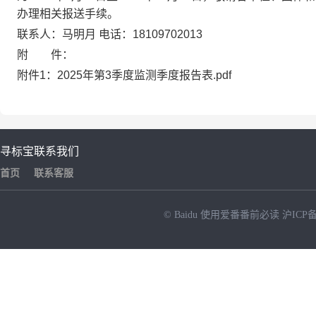
办理相关报送手续。
联系人：马明月 电话：18109702013
附 件：
附件1：2025年第3季度监测季度报告表.pdf
寻标宝
联系我们
首页
联系客服
© Baidu
使用爱番番前必读
沪ICP备
NEW
HOT