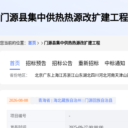
门源县集中供热热源改扩建工程
您当前的位置：
首页
门源县集中供热热源改扩建工程
首页
招标预告
招标公告
重新招标
中标通知
省份地区：
北京
广东
上海
江苏
浙江
山东
湖北
四川
河北
河南
天津
山
2026-08-08
青海省
|
海北藏族自治州
|
门源回族自治县
项目编号
发布时间
2025-09-27 00:00:00