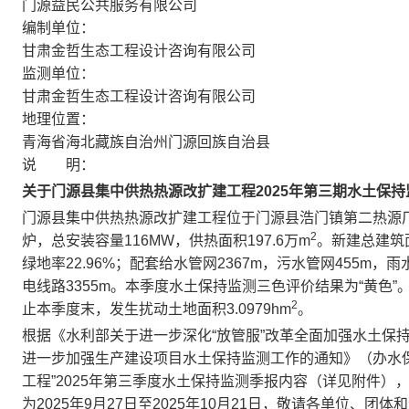
门源益民公共服务有限公司
编制单位：
甘肃金哲生态工程设计咨询有限公司
监测单位：
甘肃金哲生态工程设计咨询有限公司
地理位置：
青海省海北藏族自治州门源回族自治县
说 明：
关于
门源县集中供热热源改扩建工程
202
5
年第
三
期
水土保持
门源县集中供热热源改扩建工程位于门源县浩门镇第二热源厂
2
炉，总安装容量116MW，供热面积197.6万m
。新建总建筑面积
绿地率22.96%；配套给水管网2367m，污水管网455m，雨水
电线路3355m。本季度水土保持监测三色评价结果为“黄色”。
2
止本季度末，发生扰动土地面积3.0979hm
。
根据《水利部关于进一步深化“放管服”改革全面加强水土保持
进一步加强生产建设项目水土保持监测工作的通知》（办水保〔
工程”2025年第三季度水土保持监测季报内容（详见附件），在“
为2025年9月27日至2025年10月21日，敬请各单位