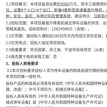
2.1
项目概况：
本项目投资估算
约5000
万元，其中工程费用约
位，设置8个入口+8个出口，配备4套新型高速垂直升
降机，
制、安全、监控、车牌识别及管理系统
，建设地点：
日新街
2.2
招标范围：
本
项目
垂直升降类机械式停车设备
的供货、设
等相关服务
。招标控制价：
12824588
元（含税）。
2.3
交货期：
接招标人通知后180日历天内完成交货及安装
2.4
交货地点：招标人指定项目现场。
2.5
质量要求：
符合国家、浙江省、宁波市验收规范（从高）
2.6
是否属于政府采购工程：否
3
、投标人资格要求
3.1本次招标要求投标人须为
停车设备
的制造商或代理经销
本项目的唯一授权书。
投标产品的制造商必须具有有效的《中华人民共和国特种设
理、改造）；许可子项目为：机械式停车设备】。
投标人具有有效的《中华人民共和国特种设备生产许可证》
械式停车设备】或《中华人民共和国特种设备生产许可证》