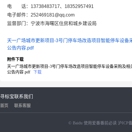
电 话：13738483717、18352957491
电子邮件：252469181@qq.com
监督部门：宁波市海曙区住房和城乡建设局
天一广场城市更新项目-3号门停车场改造项目智能停车设备采
公告内容.pdf
附件下载
天一广场城市更新项目-3号门停车场改造项目智能停车设备采购及相关
公告内容.pdf
下载
寻标宝
联系我们
首页
联系客服
© Baidu
使用爱番番前必读
沪ICP备