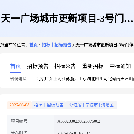
天一广场城市更新项目-3号门停
您当前的位置：
首页
招标｜招标预告
天一广场城市更新项目-3号门
车场改造项目智能停车设备采购
首页
招标预告
招标公告
重新招标
中标通知
省份地区：
北京
广东
上海
江苏
浙江
山东
湖北
四川
河北
河南
天津
山
及相关服务项目招标文件预公示
2026-08-08
招标｜招标预告
浙江省
|
宁波市
|
海曙区
项目编号
A3302030230025976002
发布时间
2026-04-30 16:13:55