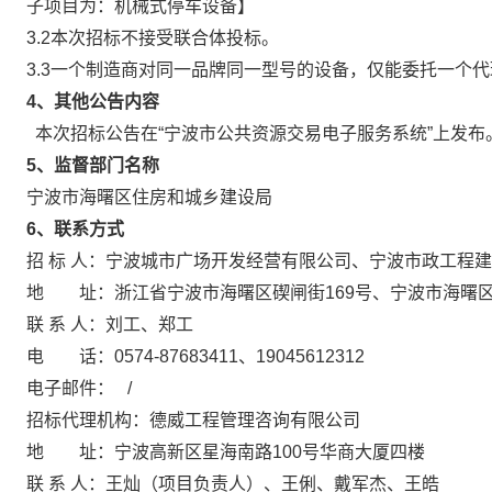
子项目为：机械式停车设备】
3.2
本次招标
不
接受联合体投标
。
3.3
一个制造商对同一品牌同一型号的
设备
，仅能委托一个代
4
、
其他公告内容
本次招标公告在“宁波市公共资源交易电子服务系统”上发布
5
、
监督部门名称
宁波市海曙区住房和城乡建设局
6、联系方式
招 标 人：宁波城市广场开发经营有限公司、宁波市政工程
地 址：浙江省宁波市海曙区碶闸街169号、宁波市海曙区
联 系 人：刘工、郑工
电 话：0574-87683411、19045612312
电子邮件： /
招标代理机构：德威工程管理咨询有限公司
地 址：宁波高新区星海南路100号华商大厦四楼
联 系 人：王灿（项目负责人）、王俐、戴军杰、王皓