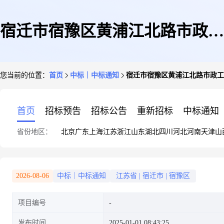
宿迁市宿豫区黄浦江北路市政工
您当前的位置：
首页
中标｜中标通知
宿迁市宿豫区黄浦江北路市政工
程
首页
招标预告
招标公告
重新招标
中标通知
省份地区：
北京
广东
上海
江苏
浙江
山东
湖北
四川
河北
河南
天津
山
2026-08-06
中标｜中标通知
江苏省
|
宿迁市
|
宿豫区
项目编号
发布时间
2025-01-01 08:43:25