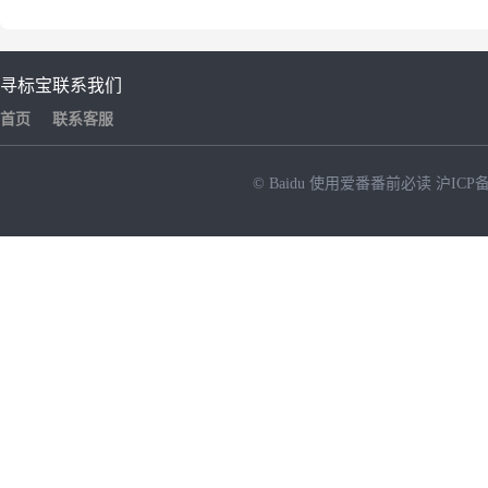
寻标宝
联系我们
首页
联系客服
© Baidu
使用爱番番前必读
沪ICP备
NEW
HOT
暂时没有搜索结果…