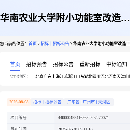
华南农业大学附小功能室改造工
您当前的位置：
首页
招标｜招标公告
华南农业大学附小功能室改造工
程监理服务采购公告
首页
招标预告
招标公告
重新招标
中标通知
省份地区：
北京
广东
上海
江苏
浙江
山东
湖北
四川
河北
河南
天津
山
2026-08-08
招标｜招标公告
广东省
|
广州市
|
天河区
项目编号
4400004554165632507270071
发布时间
2025-07-28 09:11:18