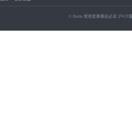
© Baidu
使用爱番番前必读
沪ICP备
NEW
HOT
暂时没有搜索结果…