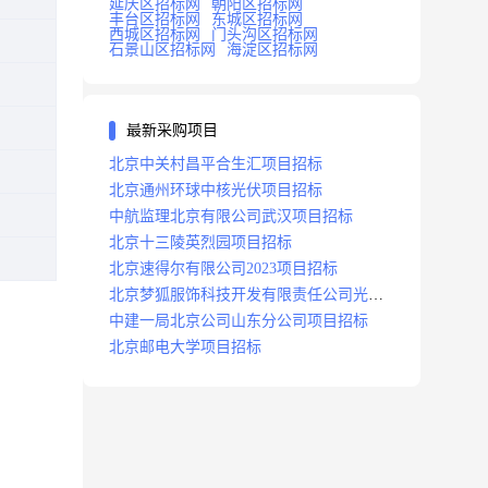
延庆区招标网
朝阳区招标网
丰台区招标网
东城区招标网
西城区招标网
门头沟区招标网
石景山区招标网
海淀区招标网
最新采购项目
北京中关村昌平合生汇项目招标
北京通州环球中核光伏项目招标
中航监理北京有限公司武汉项目招标
北京十三陵英烈园项目招标
北京速得尔有限公司2023项目招标
北京梦狐服饰科技开发有限责任公司光绿
能项目招标公告
中建一局北京公司山东分公司项目招标
北京邮电大学项目招标