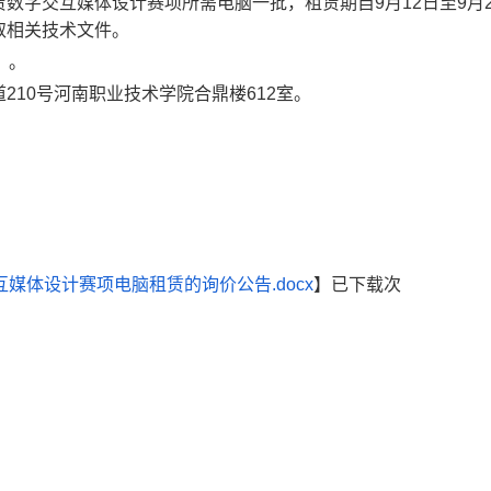
数字交互媒体设计赛项所需电脑一批，租赁期自9月12日至9月2
取相关技术文件。
）。
10号河南职业技术学院合鼎楼612室。
交互媒体设计赛项电脑租赁的询价公告.docx
】已下载次