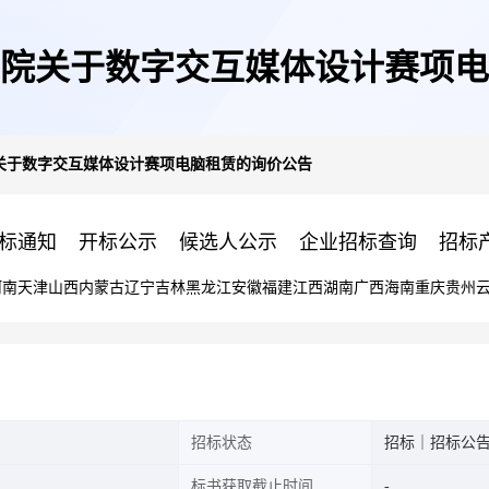
院关于数字交互媒体设计赛项电
关于数字交互媒体设计赛项电脑租赁的询价公告
标通知
开标公示
候选人公示
企业招标查询
招标
河南
天津
山西
内蒙古
辽宁
吉林
黑龙江
安徽
福建
江西
湖南
广西
海南
重庆
贵州
招标状态
招标｜招标公
标书获取截止时间