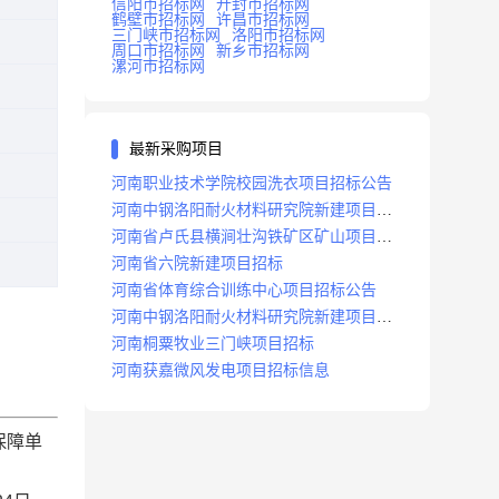
信阳市招标网
开封市招标网
鹤壁市招标网
许昌市招标网
三门峡市招标网
洛阳市招标网
周口市招标网
新乡市招标网
漯河市招标网
最新采购项目
河南职业技术学院校园洗衣项目招标公告
河南中钢洛阳耐火材料研究院新建项目招
标
河南省卢氏县横涧壮沟铁矿区矿山项目招
标公告
河南省六院新建项目招标
河南省体育综合训练中心项目招标公告
河南中钢洛阳耐火材料研究院新建项目招
标
河南桐粟牧业三门峡项目招标
河南获嘉微风发电项目招标信息
保障单