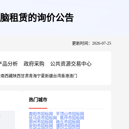
脑租赁的询价公告
更新时间：2026-07-25
产品分析
政府采购
公共资源交易中心
云南
西藏
陕西
甘肃
青海
宁夏
新疆
台湾
香港
澳门
热门城市
南阳市招标网
平顶山市招标网
告
驻马店市招标网
焦作市招标网
郑州市招标网
商丘市招标网
安阳市招标网
濮阳市招标网