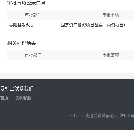
审批事项公示信息
审批部门
审批事项
枞阳县发改委
固定资产投资项目备案（内资项目）
相关办理结果
审批部门
审批事项
寻标宝
联系我们
首页
联系客服
© Baidu
使用爱番番前必读
沪ICP备
NEW
HOT