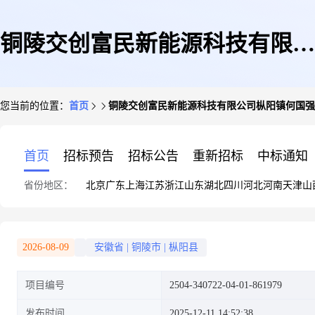
铜陵交创富民新能源科技有限公
您当前的位置：
首页
铜陵交创富民新能源科技有限公司枞阳镇何国强
司枞阳镇何国强1户交流侧
首页
招标预告
招标公告
重新招标
中标通知
省份地区：
北京
广东
上海
江苏
浙江
山东
湖北
四川
河北
河南
天津
山
33KW分布式光伏发电项目
2026-08-09
安徽省
|
铜陵市
|
枞阳县
项目编号
2504-340722-04-01-861979
发布时间
2025-12-11 14:52:38