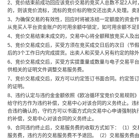
2、竞价结束前成功回应该竞价交易的竞买人总数不足2人
的，则该竞价流标，流标的竞价标的物交还出卖人处理。卖
3、为确保交易的有效性，回应时将被冻结一定额度的资金
从竞买人平台资金账户的可用余额中锁定，如可用余额不足
4、竞价交易结束未成交的，交易中心将全额释放竞买人及
5、竞价交易成交后，买受方须在竞买成交日后的次日（节假
后的3个工作日内完成提货。出卖人和买受人另有约定的除
6、竞价交易成交后，买受方实提重量或数量与电子交易平
供相关的证明文件调整交易服务费。
7、竞价交易成交后，双方可以约定签订书面合同。约定签
的证明。
8、违约认定与违约金金额依照《欧冶循环宝竞价交易规则
给守约方作为违约补偿，交易中心对该合同的义务终止。违
合违约确认的，守约方可以书面方式向交易中心申请强制执
约补偿，交易中心对该合同的义务终止。
9、合同违约终止后，交易服务费的收取方式如下：（1）
服务费，违约方的交易服务费不予退回。（2）交易服务费