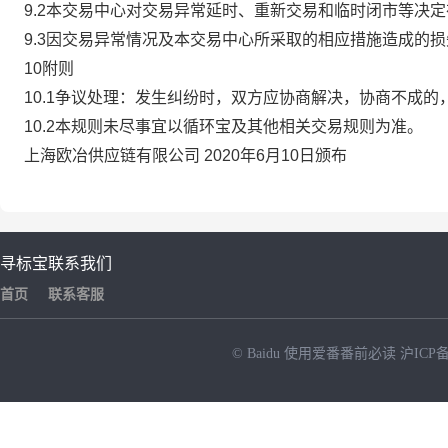
9.2本交易中心对交易异常延时、重新交易和临时闭市等决
9.3因交易异常情况及本交易中心所采取的相应措施造成的
10附则
10.1争议处理：发生纠纷时，双方应协商解决，协商不成
10.2本规则未尽事宜以循环宝及其他相关交易规则为准。
上海欧冶供应链有限公司 2020年6月10日颁布
寻标宝
联系我们
首页
联系客服
© Baidu
使用爱番番前必读
沪ICP备
NEW
HOT