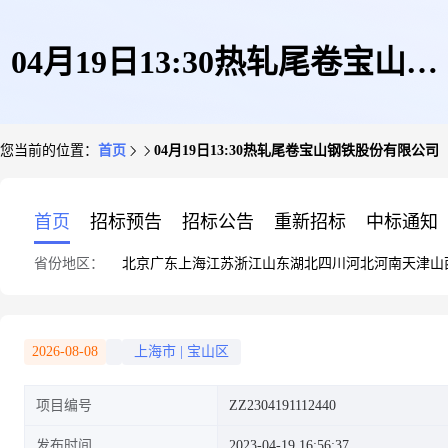
04月19日13:30热轧尾卷宝山钢
您当前的位置：
首页
04月19日13:30热轧尾卷宝山钢铁股份有限公司
铁股份有限公司
首页
招标预告
招标公告
重新招标
中标通知
省份地区：
北京
广东
上海
江苏
浙江
山东
湖北
四川
河北
河南
天津
山
2026-08-08
上海市
|
宝山区
项目编号
ZZ2304191112440
发布时间
2023-04-19 16:56:37