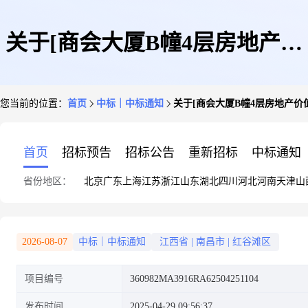
关于[商会大厦B幢4层房地产价
您当前的位置：
首页
中标｜中标通知
关于[商会大厦B幢4层房地产价
值评估]中选结果的公告
首页
招标预告
招标公告
重新招标
中标通知
省份地区：
北京
广东
上海
江苏
浙江
山东
湖北
四川
河北
河南
天津
山
2026-08-07
中标｜中标通知
江西省
|
南昌市
|
红谷滩区
项目编号
360982MA3916RA62504251104
发布时间
2025-04-29 09:56:37