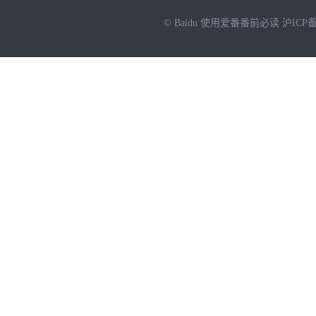
© Baidu
使用爱番番前必读
沪ICP备
NEW
HOT
暂时没有搜索结果…