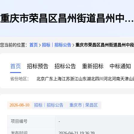
重庆市荣昌区昌州街道昌州中段
您当前的位置：
首页
招标｜招标公告
重庆市荣昌区昌州街道昌州中段2
285号(原海棠医院)竞租公告
首页
招标预告
招标公告
重新招标
中标通知
省份地区：
北京
广东
上海
江苏
浙江
山东
湖北
四川
河北
河南
天津
山
2026-08-10
招标｜招标公告
重庆市
|
荣昌区
项目编号
发布时间
2026-04-21 19:36:39