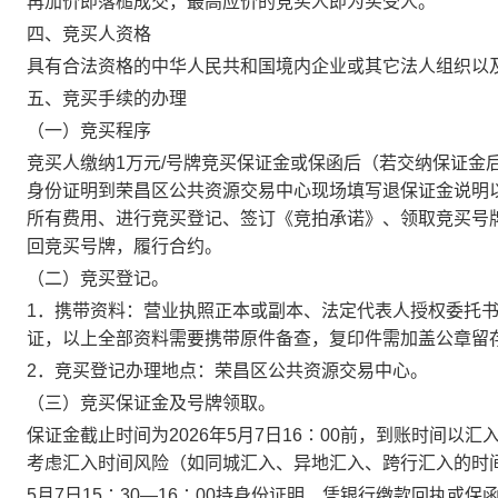
再加价即落槌成交，最高应价的竞买人即为买受人。
四、竞买人资格
具有合法资格的中华人民共和国境内企业或其它法人组织以
五、竞买手续的办理
（一）竞买程序
竞买人缴纳
1
万元
/号牌竞买保证金或保函后
（若交纳保证金
身份证明到荣昌区公共资源交易中心现场填写退保证金说明
所有费用、进行竞买登记、签订《竞拍承诺》、领取竞买号
回竞买号牌，履行合约。
（二）竞买登记。
1．携带资料：营业执照正本或副本、法定代表人授权委托
证，以上全部资料需要携带原件备查，复印件需加盖公章留
2．竞买登记办理地点：荣昌区公共资源交易中心。
（三）竞买保证金及号牌领取。
保证金截止时间为
2026年5月7日16∶00前
，到账时间以汇
考虑汇入时间风险（如同城汇入、异地汇入、跨行汇入的时
5月7日15∶30—16∶00
持身份证明、凭银行缴款回执或保