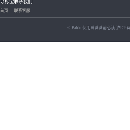
寻标宝
联系我们
首页
联系客服
© Baidu
使用爱番番前必读
沪ICP备
NEW
HOT
暂时没有搜索结果…