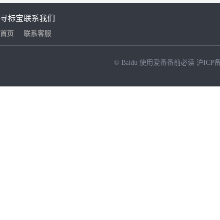
寻标宝
联系我们
首页
联系客服
© Baidu
使用爱番番前必读
沪ICP备
NEW
HOT
暂时没有搜索结果…