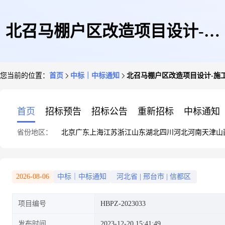
北召马棚户区改造项目设计-施
您当前的位置：
首页
中标｜中标通知
北召马棚户区改造项目设计-施
工EPC工程总承包监理中标结果
首页
招标预告
招标公告
重新招标
中标通知
省份地区：
北京
广东
上海
江苏
浙江
山东
湖北
四川
河北
河南
天津
山
公示
2026-08-06
中标｜中标通知
河北省
|
邢台市
|
信都区
项目编号
HBPZ-2023033
发布时间
2023-12-20 15:41:49