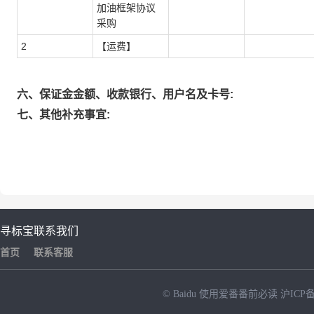
加油框架协议
采购
2
【运费】
六、保证金金额、收款银行、用户名及卡号:
七、其他补充事宜:
寻标宝
联系我们
首页
联系客服
© Baidu
使用爱番番前必读
沪ICP备