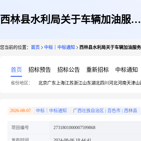
西林县水利局关于车辆加油服务
您当前的位置：
首页
中标｜中标通知
西林县水利局关于车辆加油服务
的框架协议采购项目成交公告
首页
招标预告
招标公告
重新招标
中标通知
省份地区：
北京
广东
上海
江苏
浙江
山东
湖北
四川
河北
河南
天津
山
2026-08-07
中标｜中标通知
广西壮族自治区
|
百色市
|
西林县
项目编号
2731801000007599868
发布时间
2024-08-06 18:44:41