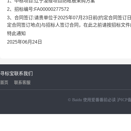
1、中标项目:
辽宁凌绥项目防眩板采购方案
2、招标编号:
FA00000277572
3、合同签订:请贵单位于
2025年07月23日
前(约定合同签订
定合同签订地点)与招标人签订合同，在此之前请按招标文
特此通知
2025年06月24日
寻标宝
联系我们
首页
联系客服
© Baidu
使用爱番番前必读
沪ICP备
NEW
HOT