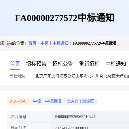
FA00000277572中标通知
您当前的位置：
首页
中标｜中标通知
FA00000277572中标通知
首页
招标预告
招标公告
重新招标
中标通知
省份地区：
北京
广东
上海
江苏
浙江
山东
湖北
四川
河北
河南
天津
山
2026-08-07
中标｜中标通知
北京市
|
海淀区
项目编号
JH00000252696E110445
发布时间
2025-06-24 00:00:00