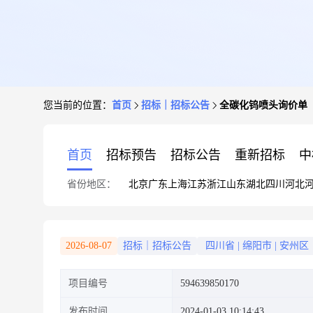
您当前的位置：
首页
招标｜招标公告
全碳化钨喷头询价单
首页
招标预告
招标公告
重新招标
中
省份地区：
北京
广东
上海
江苏
浙江
山东
湖北
四川
河北
2026-08-07
招标｜招标公告
四川省
|
绵阳市
|
安州区
项目编号
594639850170
发布时间
2024-01-03 10:14:43