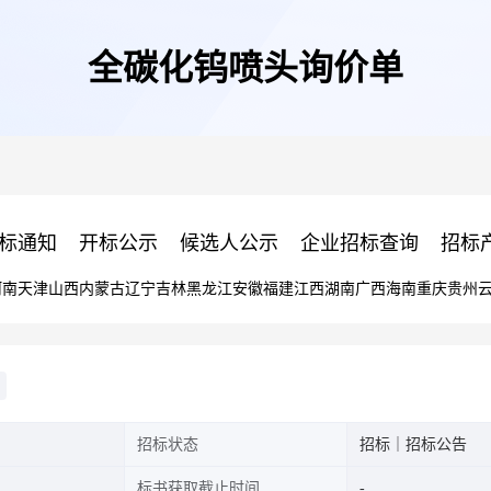
全碳化钨喷头询价单
标通知
开标公示
候选人公示
企业招标查询
招标
河南
天津
山西
内蒙古
辽宁
吉林
黑龙江
安徽
福建
江西
湖南
广西
海南
重庆
贵州
招标状态
招标｜招标公告
标书获取截止时间