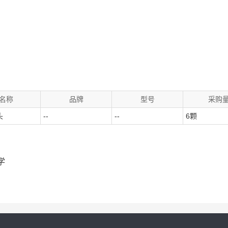
名称
品牌
型号
采购
头
--
--
6颗
学