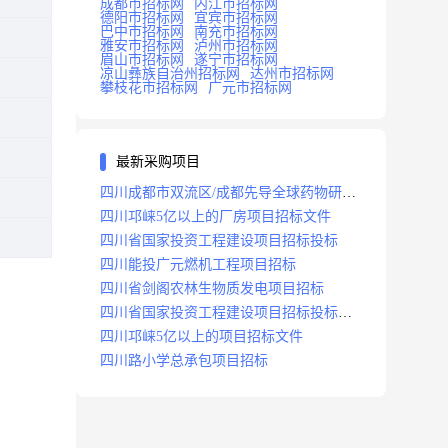
成都市招标网
内江市招标网
德阳市招标网
宜宾市招标网
巴中市招标网
南充市招标网
雅安市招标网
泸州市招标网
眉山市招标网
遂宁市招标网
凉山彝族自治州招标网
达州市招标网
攀枝花市招标网
广元市招标网
最新采购项目
四川成都市双流区/成都先导全球药物研发
生产基地(一期)(dj)项目招标标段
四川邛崃5亿以上的厂房项目招标文件
四川省国家投资工程建设项目招标投标
四川能投广元燃机工程项目招标
四川省剑阁农林生物质发电项目招标
四川省国家投资工程建设项目招标投标
2008年版
四川邛崃5亿以上的项目招标文件
四川路小学总承包项目招标