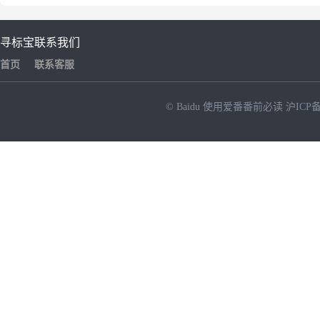
寻标宝
联系我们
首页
联系客服
© Baidu
使用爱番番前必读
沪ICP备
NEW
HOT
暂时没有搜索结果…