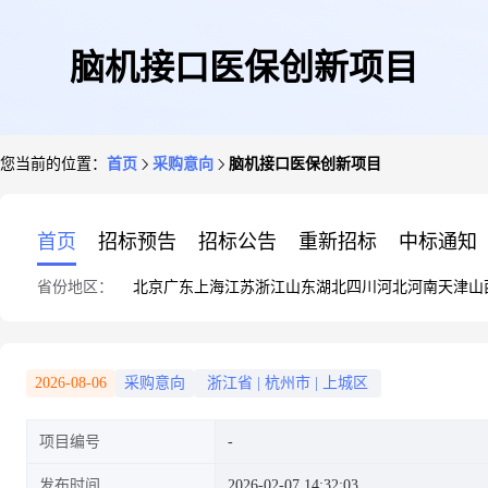
脑机接口医保创新项目
您当前的位置：
首页
采购意向
脑机接口医保创新项目
首页
招标预告
招标公告
重新招标
中标通知
省份地区：
北京
广东
上海
江苏
浙江
山东
湖北
四川
河北
河南
天津
山
2026-08-06
采购意向
浙江省
|
杭州市
|
上城区
项目编号
发布时间
2026-02-07 14:32:03