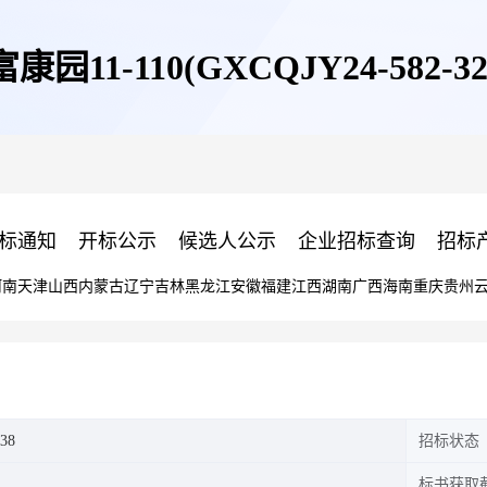
富康园11-110(GXCQJY24-582-32
标通知
开标公示
候选人公示
企业招标查询
招标
河南
天津
山西
内蒙古
辽宁
吉林
黑龙江
安徽
福建
江西
湖南
广西
海南
重庆
贵州
38
招标状态
标书获取