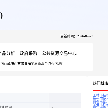
)
更新时间：2026-07-27
产品分析
政府采购
公共资源交易中心
云南
西藏
陕西
甘肃
青海
宁夏
新疆
台湾
香港
澳门
热门城
玉林市招
梧州市招
百色市招
崇左市招
截止时间