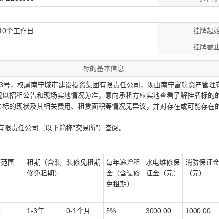
10个工作日
挂牌起
挂牌截
标的基本信息
33号
，权属南宁城市建设投资集团有限责任公司，现由南宁富航资产管理
况以招租公告和现场实地情况为准，意向承租方应实地查看了解挂牌标的
名标的现状及其相关费用、租赁面积等情况无异议，并对存在或可能存在
限责任公司（以下简称
“交易所”）查阅。
营范围
租期（含装
装修免租期
每年递增租
水电
维修
保
消防保证
修免租期）
金（含装修
证金（元）
（元）
免租期）
业
1-3
年
0-1
个月
5%
3000.00
1000.00