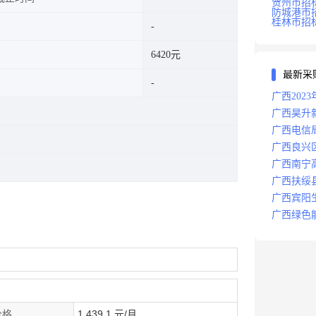
贺州市招
防城港市
桂林市招
6420元
最新采
广西202
广西昊升
标
广西电信
广西良兴
广西南宁
广西扶绥
告
广西宾阳
广西绿色
价格
1,439.1 元/月