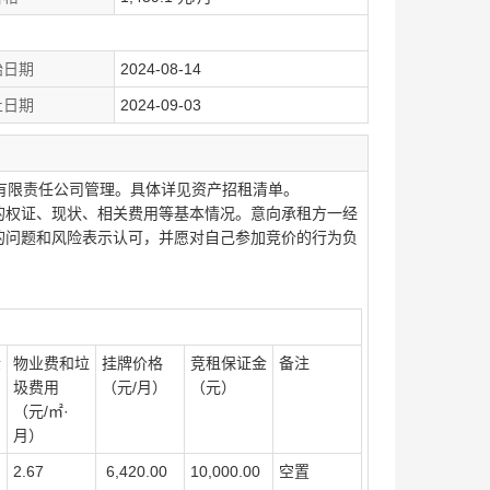
始日期
2024-08-14
止日期
2024-09-03
有限责任公司管理。具体详见资产招租清单。
的权证、现状、相关费用等基本情况。意向承租方一经
的问题和风险表示认可，并愿对自己参加竞价的行为负
金
物业费和垃
挂牌价格
竞租保证金
备注
圾费用
（元
/
月）
（元）
（元
/
㎡
·
月）
2.67
6,420.00
10,000.00
空置