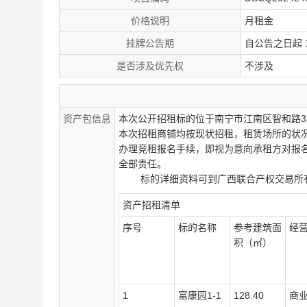
价格说明
月租金
挂牌公告期
自公告之日起 
是否涉及优先权
不涉及
资产包信息
本次公开招租标的位于南宁市江南区智和路
本次招租商铺均按现状招租，租赁场所的状
办理竞租报名手续，即视为意向承租方对报
全部责任。
标的详细资料可到广西联合产权交易所有
资产
招租清单
序号
标的名称
参考建筑面
经
积（㎡）
1
富康园
1-1
128.40
商