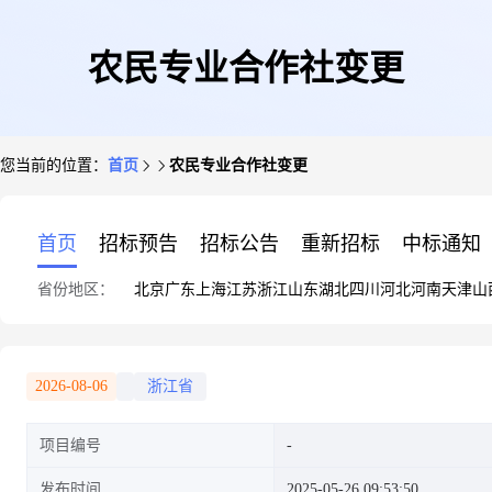
农民专业合作社变更
您当前的位置：
首页
农民专业合作社变更
首页
招标预告
招标公告
重新招标
中标通知
省份地区：
北京
广东
上海
江苏
浙江
山东
湖北
四川
河北
河南
天津
山
2026-08-06
浙江省
项目编号
发布时间
2025-05-26 09:53:50