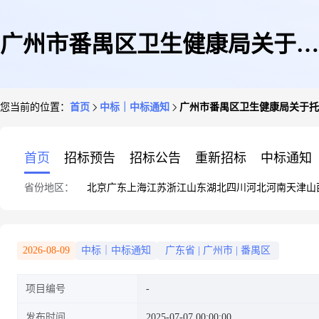
广州市番禺区卫生健康局关于托
您当前的位置：
首页
中标｜中标通知
广州市番禺区卫生健康局关于托育
育机构卫生保健评价情况的通告
首页
招标预告
招标公告
重新招标
中标通知
省份地区：
北京
广东
上海
江苏
浙江
山东
湖北
四川
河北
河南
天津
山
(截至2025年6月30日)
2026-08-09
中标｜中标通知
广东省
|
广州市
|
番禺区
项目编号
发布时间
2025-07-07 00:00:00