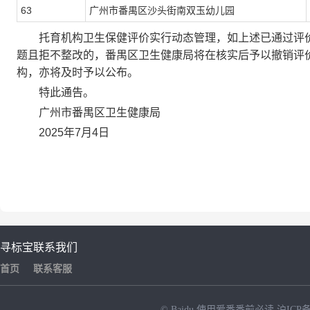
63
广州市番禺区沙头街南双玉幼儿园
托育机构卫生保健评价实行动态管理，如上述已通过评价
题且拒不整改的，番禺区卫生健康局将在核实后予以撤销评
构，亦将及时予以公布。
特此通告。
广州市番禺区卫生健康局
2025年7月4日
寻标宝
联系我们
首页
联系客服
© Baidu
使用爱番番前必读
沪ICP备