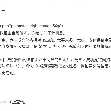
支付，
r.php?path=sf-hc-right-content5#q8
）
保证金自动解冻，冻结期间不计利息。
证金、竞拍成交价格相对较高的。竞买人参与竞拍，支付保证金
据自身情况选择网上充值银行。各大银行充值和支付的限额情况
人民法院网络司法拍卖若干问题的规定》，竞买人成功竞得网拍
成功确认书》，确认书中载明实际买受人姓名、网拍竞买号信息
拍卖须知。
ov.cn)”
上查询。