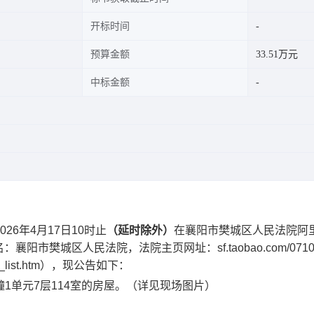
开标时间
预算金额
33.51万元
中标金额
02
6
年
4
月
17
日
10
时
止
（延时除外）
在襄阳市樊城区人民法院阿
名：襄阳市樊城区人民法院，法院主页网址：
sf.taobao.com/0710
_list.htm
），现公告如下：
幢
1
单元
7
层
114
室的房屋
。（
详见现场图片
）
。