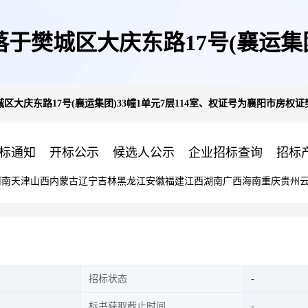
樊城区大庆东路17号(襄运集团)
庆东路17号(襄运集团)33幢1单元7层114室、权证号为襄阳市房权证樊城
樊城区字第70126459号(第
标通知
开标公示
候选人公示
企业招标查询
招标
河南
天津
山西
内蒙古
辽宁
吉林
黑龙江
安徽
福建
江西
湖南
广西
海南
重庆
贵州
招标状态
标书获取截止时间