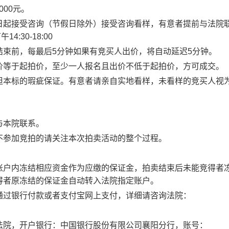
000
元。
日起接受咨询（节假日除外）接受咨询看样，有意者提前与法院
下午
14:30-18:00
结束前，
每最后
5
分钟如果有竞买人出价
，将自动延迟
5
分钟。
价等于起拍价，至少一人报名且出价不低于起拍价，方可成交。
担本标的瑕疵保证。有意者请亲自实地看样，未看样的竞买人视
与本院联系。
不参加竞拍的请关注本次拍卖活动的整个过程。
账户内冻结相应资金作为应缴的保证金，拍卖结束后未能竞得者
得者原冻结的保证金自动转入法院指定账户。
通过银行付款或者支付宝网上支付，详细请咨询法院：
法院，开户银行：中国银行股份有限公司襄阳分行，账号：