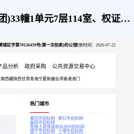
33幢1单元7层114室、权证号
区字第70126459号(第一次拍卖)的公告
更新时间：2026-07-22
一次拍卖)的公告
产品分析
政府采购
公共资源交易中心
云南
西藏
陕西
甘肃
青海
宁夏
新疆
台湾
香港
澳门
热门城市
黄冈市招标网
黄石市招标网
襄阳市招标网
恩施土家族苗族自治州招标网
咸宁市招标网
十堰市招标网