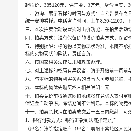
起拍价：
335120
元，保证金：
3
万元，增价幅度：
3
二、咨询、展示看样的时间与方式：
自公告发布之
统一安排看样。
电话咨询时间：上午
8:30-12:00
，
三、本次拍卖活动设置延时出价功能，在拍卖活动
四、拍卖方式：
设有保留价的增价拍卖方式，保留
五、特别提醒：标的物以实物现状为准，本院不承
标的实物现状的确认，责任自负。
六、
按国家相关法律法规和政策办理。
七
、对上述标的权属有异议者，请于
开拍前一周
前
八、
与本标的物有利害关系的当事人可参加竞拍，
九、
本标的物优先购买权人相关说明：无
十、
拍卖竞价前将通过网拍系统将在竞买人支付宝
保证金自动解冻，冻结期间不计利息。本标的物竞
十一、拍卖余款请在
拍卖成交后十五日内缴纳
，可
1
、银行付款方式：银行汇款到法院指定账户
（户名：
法院指定账户（户名：襄阳市樊城区人民