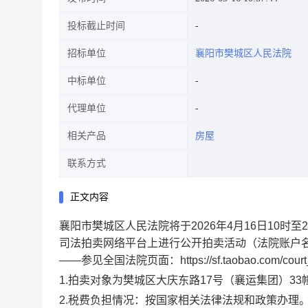
投标截止时间
招标单位
襄阳市樊城区人民法院
中标单位
代理单位
相关产品
房屋
联系方式
正文内容
襄阳市樊城区人民法院将于
202
6
年
4
月
16
日
10
时至
2
司法拍卖网络平台上进行公开拍卖活动（法院账户
——
参见全国法院页面：
https://sf.taobao.com/court
1.
拍卖对象为
樊城区大庆东路
17
号（襄运集团）
33
2.
税费负担情况：按国家相关法律法规和政策办理