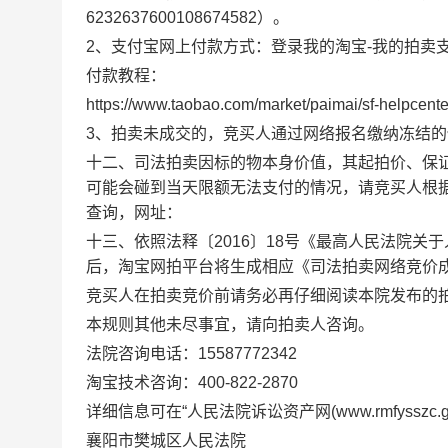
6232637600108674582
）
。
2
、支付宝网上付款方式：登录我的淘宝
-
我的拍卖
付款教程：
https://www.taobao.com/market/paimai/sf-helpcente
3
、拍卖未成交的，竞买人通过网络报名缴纳冻结的
十二、司法拍卖因标的物本身价值，其起拍价、保
可能会碰到当天限额无法支付的情况，请竞买人根
查询，网址：
十三、
依照法释〔
2016
〕
18
号《最高人民法院关于
后，淘宝网拍平台将生成相应《司法拍卖网络竞价
竞买人在拍卖竞价前请务必再仔细阅读本院发布的
本规则其他未尽事宜，请向拍卖人咨询。
法院咨询电话：
15587772342
淘宝技术咨询：
400-822-2870
详细信息可在
“
人民法院诉讼资产网
(www.rmfysszc.g
襄阳市樊城区人民法院