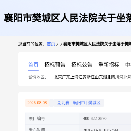
襄阳市樊城区人民法院关于坐落于
您当前的位置：
首页
襄阳市樊城区人民法院关于坐落于樊城区大
为襄阳市房权证
首页
招标预告
招标公告
重新招标
中
省份地区：
北京
广东
上海
江苏
浙江
山东
湖北
四川
河北
2026-08-08
湖北省
|
襄阳市
|
樊城区
项目编号
400-822-2870
发布时间
2026-03-16 10:57:44