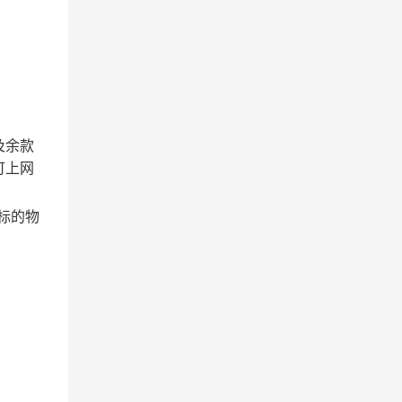
及余款
可上网
标的物
。